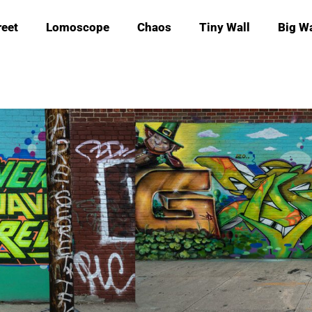
reet
Lomoscope
Chaos
Tiny Wall
Big Wa