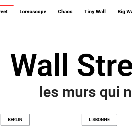
reet
Lomoscope
Chaos
Tiny Wall
Big Wa
Wall Str
les murs qui
BERLIN
LISBONNE